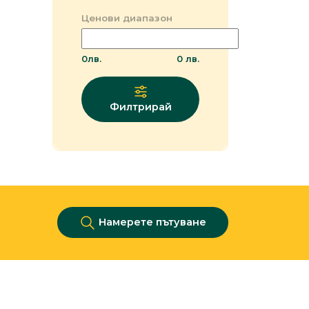
Ценови диапазон
0
лв.
0
лв.
Филтрирай
Намерете пътуване