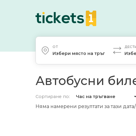
ОТ
ДЕСТ
Избери място на тръгване
Избе
Автобусни биле
Сортиране по:
Час на тръгване
Няма намерени резултати за тази дата