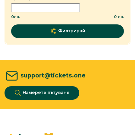
0
лв.
0
лв.
Филтрирай
support@tickets.one
Намерете пътуване