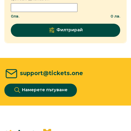
0
лв.
0
лв.
Филтрирай
support@tickets.one
Намерете пътуване