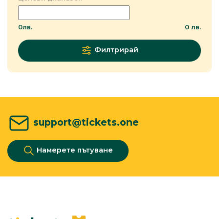
0
лв.
0
лв.
Филтрирай
support@tickets.one
Намерете пътуване