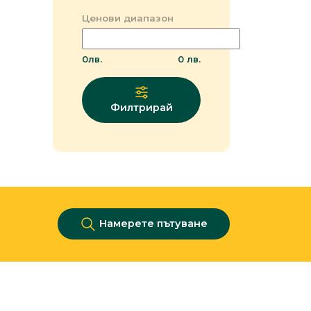
Ценови диапазон
0
лв.
0
лв.
Филтрирай
Намерете пътуване