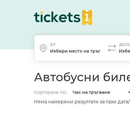
ОТ
ДЕСТ
Избери място на тръгване
Избе
Автобусни биле
Сортиране по:
Час на тръгване
Няма намерени резултати за тази дата