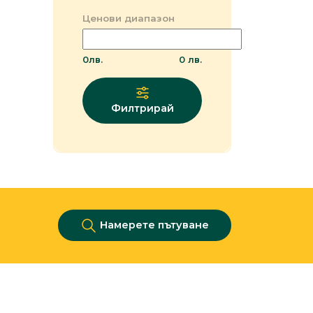
Ценови диапазон
0
лв.
0
лв.
Филтрирай
Намерете пътуване