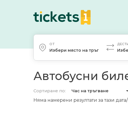
ОТ
ДЕСТ
Избери място на тръгване
Избе
Автобусни биле
Сортиране по:
Час на тръгване
Няма намерени резултати за тази дата