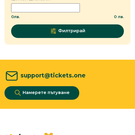
0
лв.
0
лв.
Филтрирай
support@tickets.one
Намерете пътуване