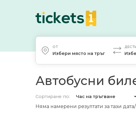
ОТ
ДЕСТ
Избери място на тръгване
Избе
Автобусни биле
Сортиране по:
Час на тръгване
Няма намерени резултати за тази дата