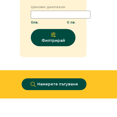
Ценови диапазон
0
лв.
0
лв.
Филтрирай
Намерете пътуване