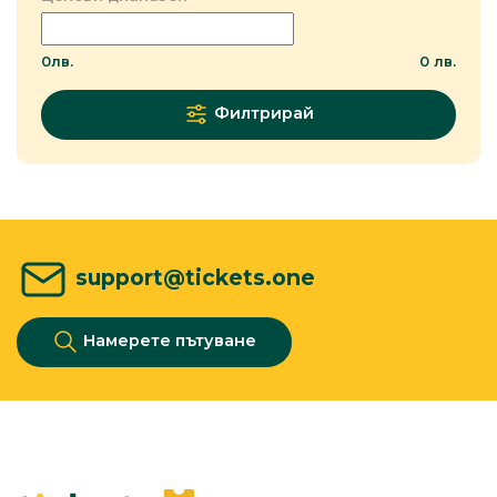
0
лв.
0
лв.
Филтрирай
support@tickets.one
Намерете пътуване