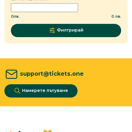
0
лв.
0
лв.
Филтрирай
support@tickets.one
Намерете пътуване