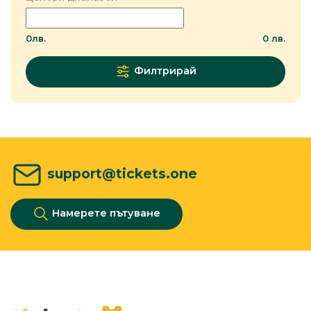
0
лв.
0
лв.
Филтрирай
support@tickets.one
Намерете пътуване