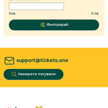
0
лв.
0
лв.
Филтрирай
support@tickets.one
Намерете пътуване