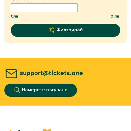
0
лв.
0
лв.
Филтрирай
support@tickets.one
Намерете пътуване