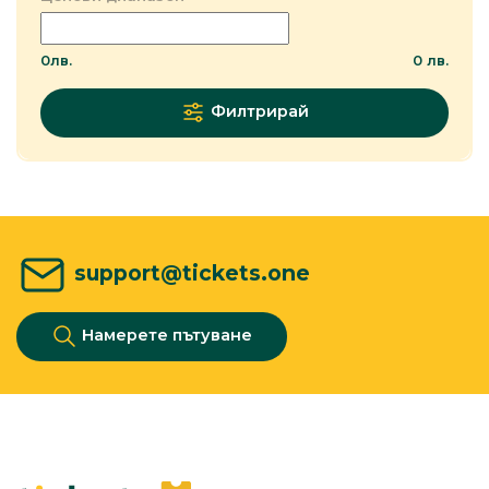
0
лв.
0
лв.
Филтрирай
support@tickets.one
Намерете пътуване