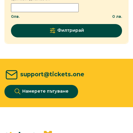
0
лв.
0
лв.
Филтрирай
support@tickets.one
Намерете пътуване