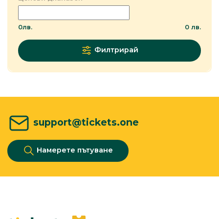
0
лв.
0
лв.
Филтрирай
support@tickets.one
Намерете пътуване