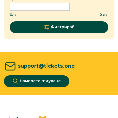
0
лв.
0
лв.
Филтрирай
support@tickets.one
Намерете пътуване