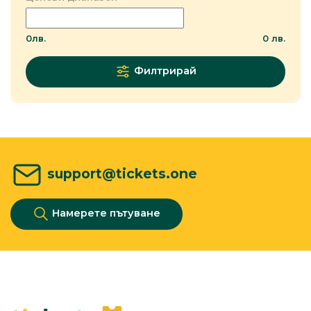
0
лв.
0
лв.
Филтрирай
support@tickets.one
Намерете пътуване