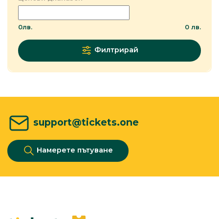
0
лв.
0
лв.
Филтрирай
support@tickets.one
Намерете пътуване