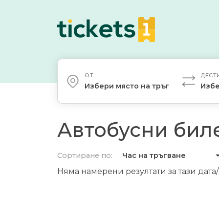
ОТ
ДЕСТ
Избери място на тръгване
Избе
Автобусни биле
Сортиране по:
Час на тръгване
Няма намерени резултати за тази дата