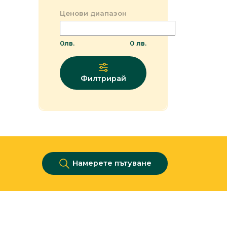
Ценови диапазон
0
лв.
0
лв.
Филтрирай
Намерете пътуване