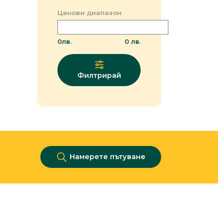
Ценови диапазон
0
лв.
0
лв.
Филтрирай
Намерете пътуване