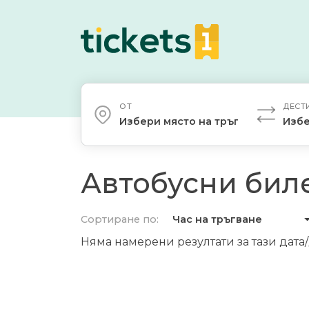
ОТ
ДЕСТ
Избери място на тръгване
Избе
Автобусни биле
Сортиране по:
Час на тръгване
Няма намерени резултати за тази дата