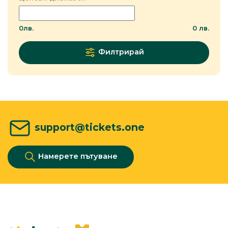
0
лв.
0
лв.
Филтрирай
support@tickets.one
Намерете пътуване