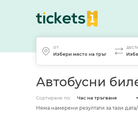
ОТ
ДЕСТ
Избери място на тръгване
Избе
Автобусни биле
Сортиране по:
Час на тръгване
Няма намерени резултати за тази дата