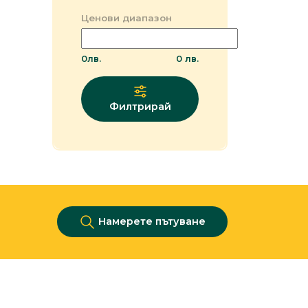
Ценови диапазон
0
лв.
0
лв.
Филтрирай
Намерете пътуване