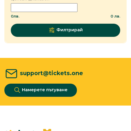
0
лв.
0
лв.
Филтрирай
support@tickets.one
Намерете пътуване