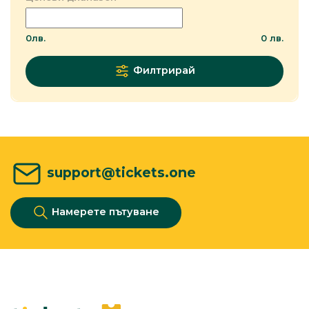
0
лв.
0
лв.
Филтрирай
support@tickets.one
Намерете пътуване