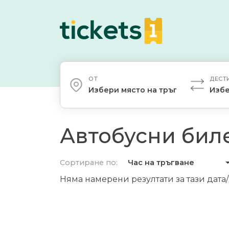
ОТ
ДЕСТ
Избери място на тръгване
Избе
Автобусни биле
Сортиране по:
Час на тръгване
Няма намерени резултати за тази дата