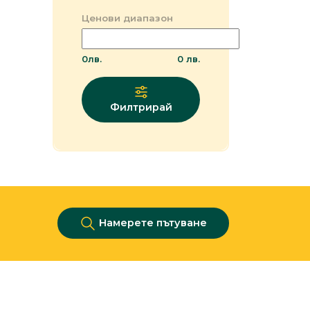
Ценови диапазон
0
лв.
0
лв.
Филтрирай
Намерете пътуване