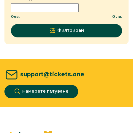
0
лв.
0
лв.
Филтрирай
support@tickets.one
Намерете пътуване