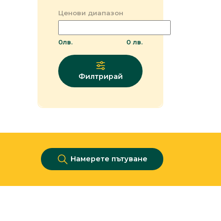
Ценови диапазон
0
лв.
0
лв.
Филтрирай
Намерете пътуване