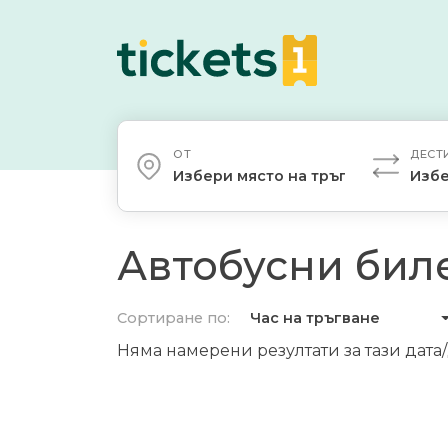
ОТ
ДЕСТ
Избери място на тръгване
Избе
Автобусни биле
Сортиране по:
Час на тръгване
Няма намерени резултати за тази дата