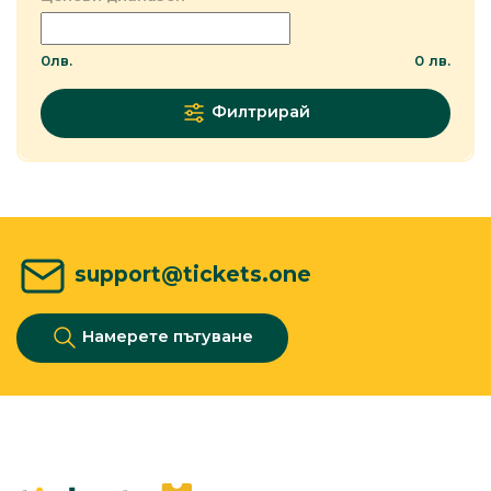
0
лв.
0
лв.
Филтрирай
support@tickets.one
Намерете пътуване