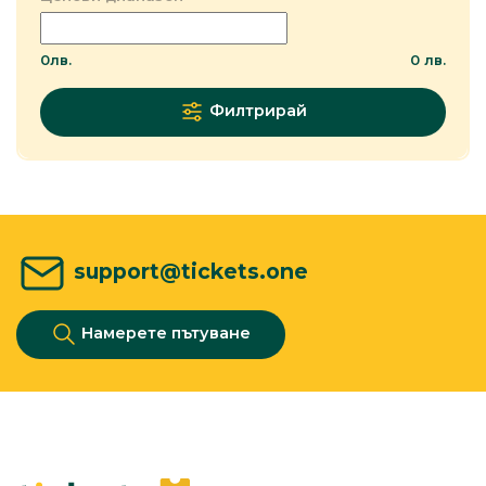
0
лв.
0
лв.
Филтрирай
support@tickets.one
Намерете пътуване