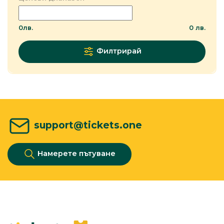
0
лв.
0
лв.
Филтрирай
support@tickets.one
Намерете пътуване