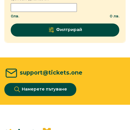
0
лв.
0
лв.
Филтрирай
support@tickets.one
Намерете пътуване