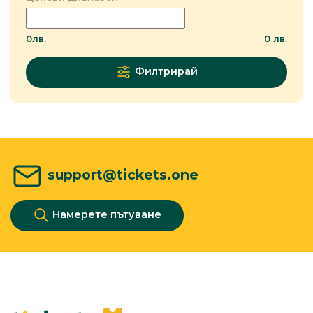
0
лв.
0
лв.
Филтрирай
support@tickets.one
Намерете пътуване