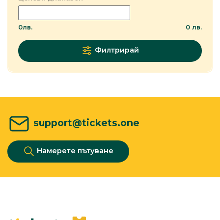
0
лв.
0
лв.
Филтрирай
support@tickets.one
Намерете пътуване