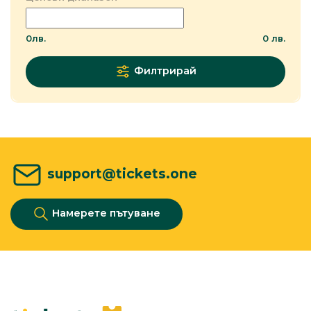
0
лв.
0
лв.
Филтрирай
support@tickets.one
Намерете пътуване