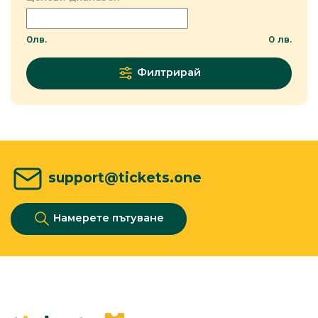
0
лв.
0
лв.
Филтрирай
support@tickets.one
Намерете пътуване