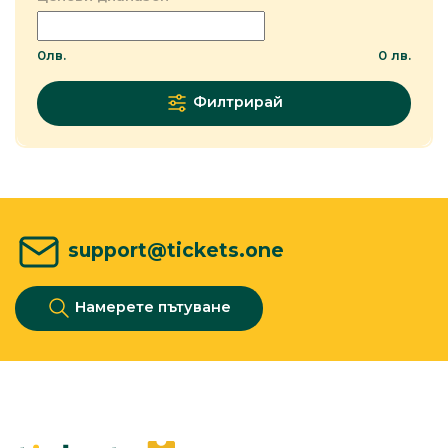
0
лв.
0
лв.
Филтрирай
support@tickets.one
Намерете пътуване