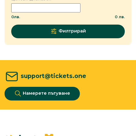
0
лв.
0
лв.
Филтрирай
support@tickets.one
Намерете пътуване