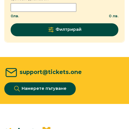
0
лв.
0
лв.
Филтрирай
support@tickets.one
Намерете пътуване