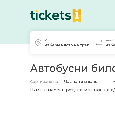
ОТ
ДЕСТ
Избери място на тръгване
Избе
Автобусни биле
Сортиране по:
Час на тръгване
Няма намерени резултати за тази дата