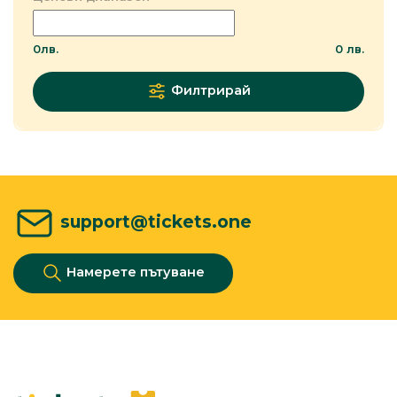
0
лв.
0
лв.
Филтрирай
support@tickets.one
Намерете пътуване