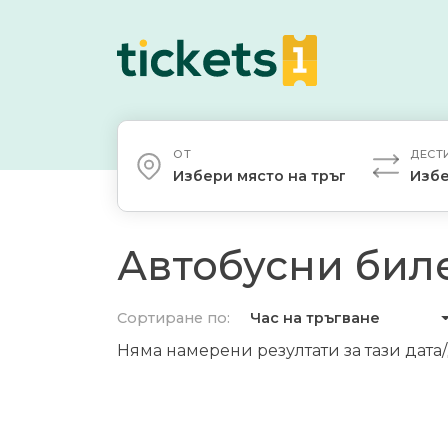
ОТ
ДЕСТ
Избери място на тръгване
Избе
Автобусни биле
Сортиране по:
Час на тръгване
Няма намерени резултати за тази дата