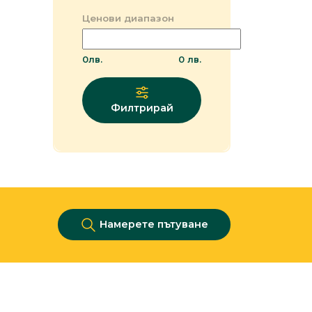
Ценови диапазон
0
лв.
0
лв.
Филтрирай
Намерете пътуване