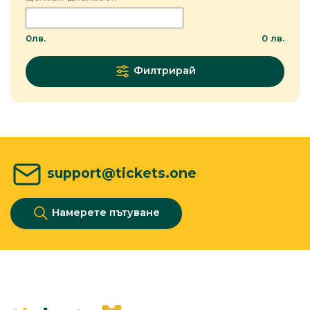
0
лв.
0
лв.
Филтрирай
support@tickets.one
Намерете пътуване