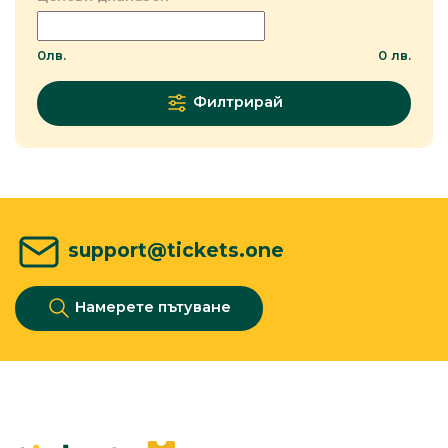
0
лв.
0
лв.
Филтрирай
support@tickets.one
Намерете пътуване