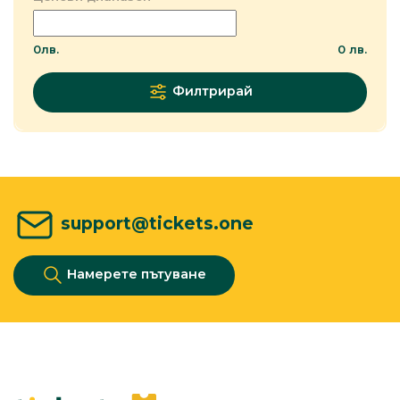
0
лв.
0
лв.
Филтрирай
support@tickets.one
Намерете пътуване