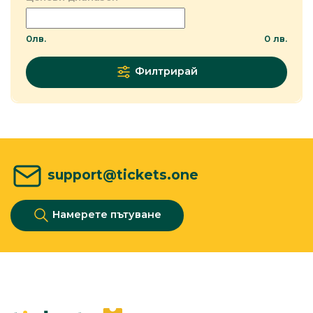
0
лв.
0
лв.
Филтрирай
support@tickets.one
Намерете пътуване