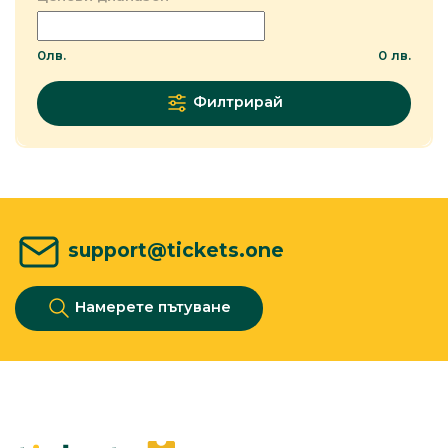
0
лв.
0
лв.
Филтрирай
support@tickets.one
Намерете пътуване