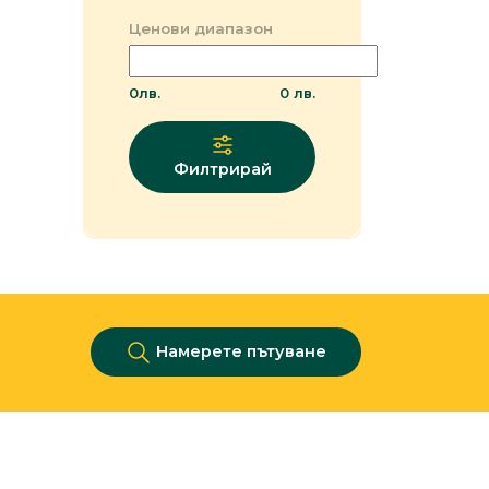
Ценови диапазон
0
лв.
0
лв.
Филтрирай
Намерете пътуване