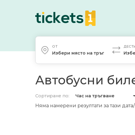
ОТ
ДЕСТ
Избери място на тръгване
Избе
Автобусни биле
Сортиране по:
Час на тръгване
Няма намерени резултати за тази дата