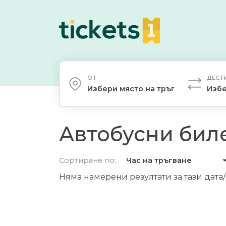
ОТ
ДЕСТ
Избери място на тръгване
Избе
Автобусни биле
Сортиране по:
Час на тръгване
Няма намерени резултати за тази дата