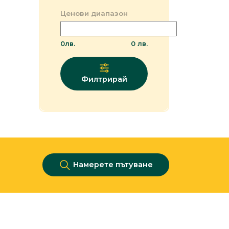
Ценови диапазон
0
лв.
0
лв.
Филтрирай
Намерете пътуване