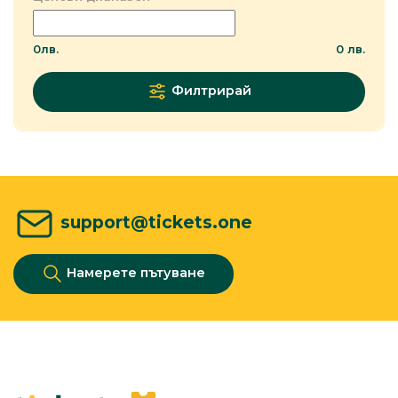
0
лв.
0
лв.
Филтрирай
support@tickets.one
Намерете пътуване